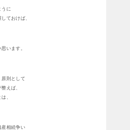
ように
握しておけば、
い思います。
、原則として
が整えば、
とは、
遺産相続争い