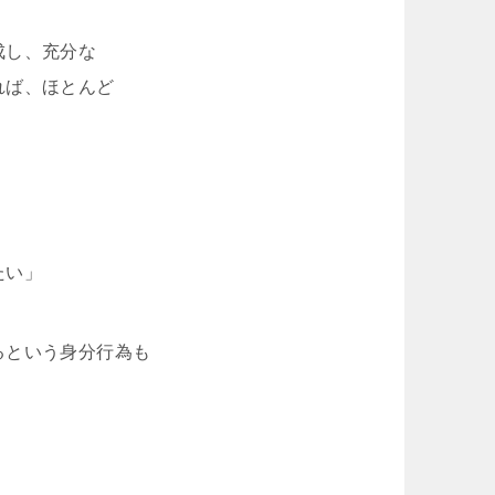
成し、充分な
れば、ほとんど
たい」
るという身分行為も