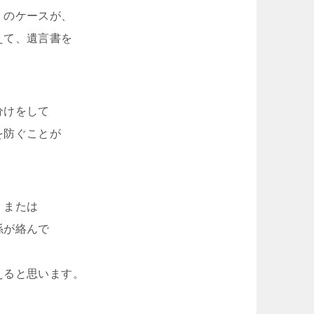
くのケースが、
えて、遺言書を
分けをして
を防ぐことが
、または
係が絡んで
えると思います。