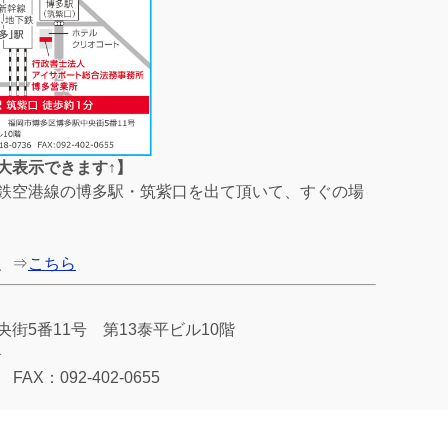
大表示できます↑】
鉄空港線の博多駅・筑紫口を出て頂いて、すぐの場
、⇒
こちら
街5番11号 第13泰平ビル10階
＞
FAX：092-402-0655