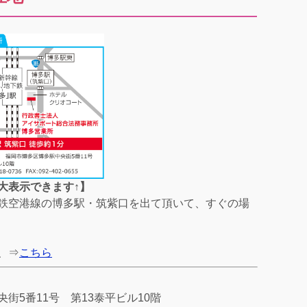
大表示できます↑】
鉄空港線の博多駅・筑紫口を出て頂いて、すぐの場
、⇒
こちら
街5番11号 第13泰平ビル10階