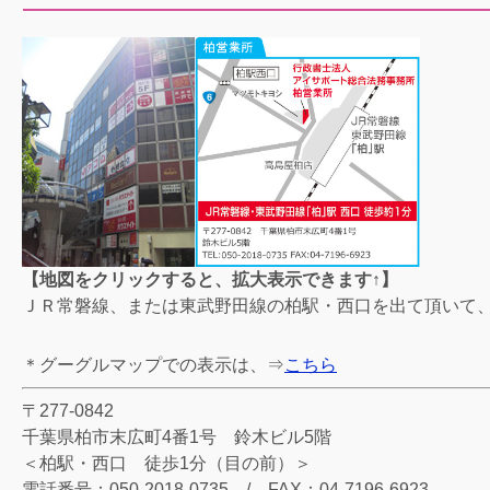
【地図をクリックすると、拡大表示できます↑】
ＪＲ常磐線、または東武野田線の柏駅・西口を出て頂いて
＊グーグルマップでの表示は、⇒
こちら
〒277-0842
千葉県柏市末広町4番1号 鈴木ビル5階
＜柏駅・西口 徒歩1分（目の前）＞
電話番号：050-2018-0735 / FAX：04-7196-6923